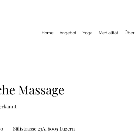
Home
Angebot
Yoga
Medialität
Über
che Massage
erkannt
20
Sälistrasse 23A, 6005 Luzern